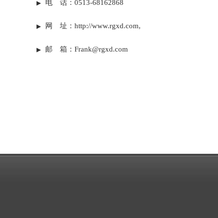
电 话：0513-68162868
▶
网 址：
http://www.rgxd.com
,
▶
邮 箱：
Frank@rgxd.com
▶